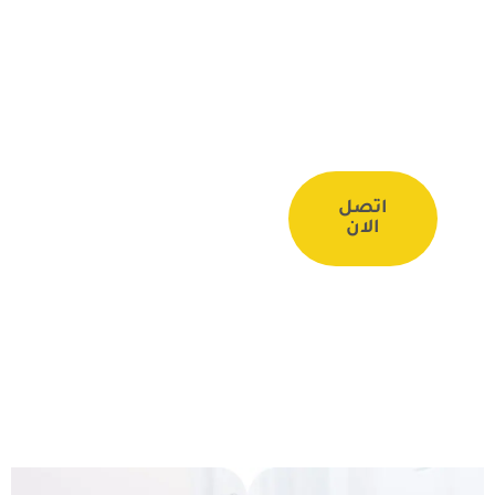
عاجلة
خلال
30
دقيقة!
اتصل
الان