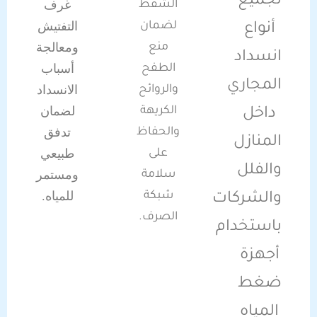
لجميع
غرف
الشفط
التفتيش
لضمان
أنواع
ومعالجة
منع
انسداد
أسباب
الطفح
المجاري
الانسداد
والروائح
لضمان
الكريهة
داخل
تدفق
والحفاظ
المنازل
طبيعي
على
والفلل
ومستمر
سلامة
للمياه.
شبكة
والشركات
الصرف.
باستخدام
أجهزة
ضغط
المياه