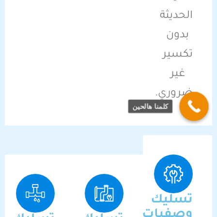
الحديثة
بدون
تكسير
غير
ضروري.
كلمنا هالحين
تسليك
وصفيات