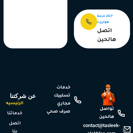
24/7 خدمة
طوارىء
اتصل
هالحين
خدمات
عن شركتنا
تسلييك
الرئيسيه
مجاري
تواصل
صرف صحي
خدماتنا
هالحين
خدمات تسليك
اتصل
contact@tasleek-
بنا