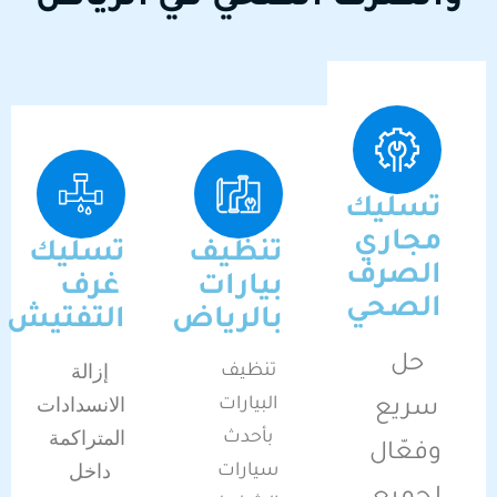
تسليك
مجاري
تنظيف
تسليك
الصرف
بيارات
غرف
الصحي
بالرياض
التفتيش
حل
إزالة
تنظيف
الانسدادات
البيارات
سريع
المتراكمة
بأحدث
وفعّال
داخل
سيارات