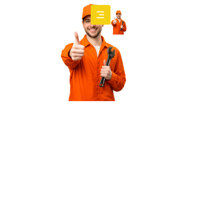
نحن
أسرع
شركة
تسليك
مجاري
في