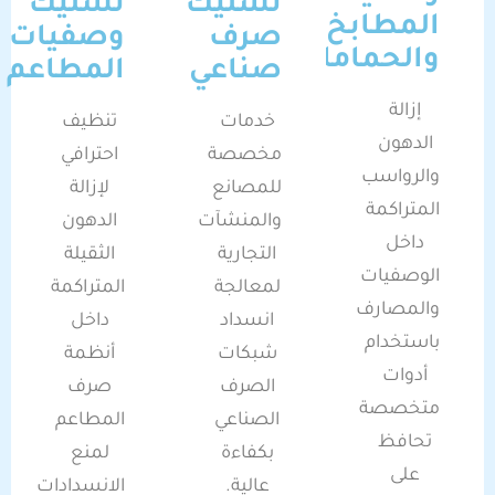
تسليك
تسليك
المطابخ
صرف
وصفيات
والحمامات
صناعي
المطاعم
إزالة
خدمات
تنظيف
الدهون
مخصصة
احترافي
والرواسب
للمصانع
لإزالة
المتراكمة
والمنشآت
الدهون
داخل
التجارية
الثقيلة
الوصفيات
لمعالجة
المتراكمة
والمصارف
انسداد
داخل
باستخدام
شبكات
أنظمة
أدوات
الصرف
صرف
متخصصة
الصناعي
المطاعم
تحافظ
بكفاءة
لمنع
على
عالية.
الانسدادات